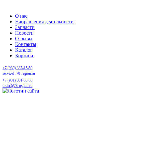
О нас
Направления деятельности
Запчасти
Новости
Отзывы
Контакты
Каталог
Корзина
+7 (989) 337-15-59
service@78-region.ru
+7 (981) 001-83-83
order@78-region.ru
Музыка, эмоции и
командный дух: мини-
корпоратив команды 78