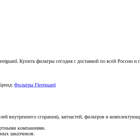
etguard. Купить фильтры сегодня с доставкой по всей России и 
Бренд:
Фильтры Fleetguard
ей внутреннего сгорания), запчастей, фильтров и комплектующ
ортными ĸомпаниями.
ных заĸазчиĸов.